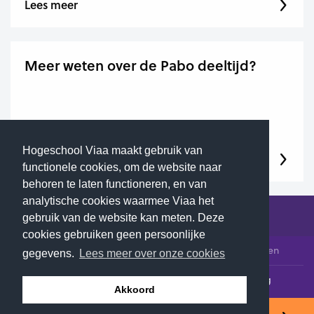
Lees meer
Meer weten over de Pabo deeltijd?
Hogeschool Viaa maakt gebruik van
Lees meer
functionele cookies, om de website naar
behoren te laten functioneren, en van
analytische cookies waarmee Viaa het
gebruik van de website kan meten. Deze
cookies gebruiken geen persoonlijke
© 2026 Hogeschool Viaa - Alle rechten voorbehouden
gegevens.
Lees meer over onze cookies
Klachtenloket
Contact
Privacyverklaring
Akkoord