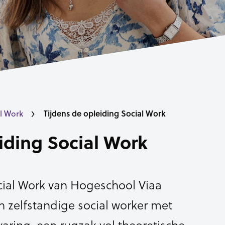
Tijdens de opleiding Social Work
l Work
iding Social Work
cial Work van Hogeschool Viaa
en zelfstandige social worker met
varing, een rugzak vol theoretische