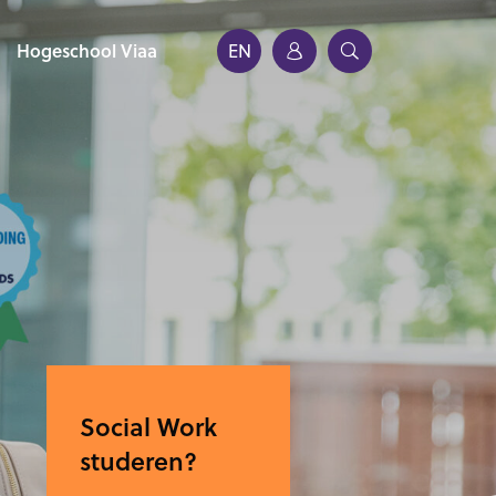
Hogeschool Viaa
EN
Social Work
studeren?