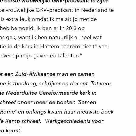
e eerste vrouwelijke GKV-predikant te zijn?
te vrouwelijke GKV-predikant in Nederland te
t is extra leuk omdat ik me altijd met de
 heb bemoeid. Ik ben er in 2013 op
 gek, want ik ben natuurlijk al heel wat
ctie in de kerk in Hattem daarom niet te veel
liever op mijn gaven en talenten.”
et een Zuid-Afrikaanse man en samen
e is theoloog, schrijver en docent. Tot voor
n de Nederduitse Gereformeerde kerk in
e schreef onder meer de boeken ‘Samen
et Rome’ en onlangs kwam haar nieuwste boek
de Kamp schreef: ‘Kerkgeschiedenis voor
n komt’.