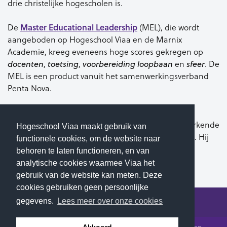
drie christelijke hogescholen is.
Master Educational Leadership
De
(MEL), die wordt
aangeboden op Hogeschool Viaa en de Marnix
Academie, kreeg eveneens hoge scores gekregen op
docenten
,
toetsing
,
voorbereiding loopbaan
en
sfeer
. De
MEL is een product vanuit het samenwerkingsverband
Penta Nova.
Keuzegids
Keuzegids
De
is een onafhankelijke gids die alle erkende
Hogeschool Viaa maakt gebruik van
opleidingen in Nederland beschrijft en beoordeelt. Hij
functionele cookies, om de website naar
verschijnt jaarlijks, sinds 2010 in vijf edities van
behoren te laten functioneren, en van
middelbaar beroepsonderwijs tot en met masters.
analytische cookies waarmee Viaa het
gebruik van de website kan meten. Deze
cookies gebruiken geen persoonlijke
gegevens.
Lees meer over onze cookies