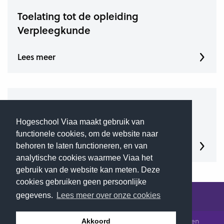
Toelating tot de opleiding
Verpleegkunde
Lees meer
Heb je nog vragen over
Verpleegkunde?
Hogeschool Viaa maakt gebruik van
functionele cookies, om de website naar
Lees meer
behoren te laten functioneren, en van
analytische cookies waarmee Viaa het
gebruik van de website kan meten. Deze
cookies gebruiken geen persoonlijke
gegevens.
Lees meer over onze cookies
© 2026 Hogeschool Viaa - Alle rechten voorbehouden
Akkoord