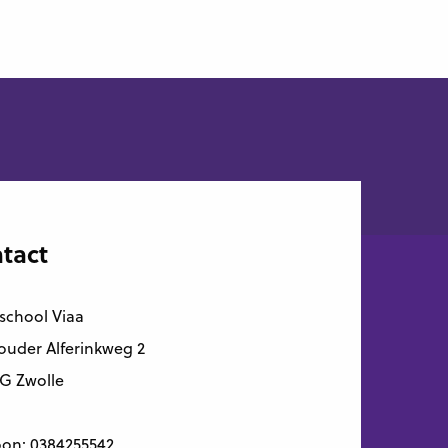
tact
school Viaa
uder Alferinkweg 2
G Zwolle
oon:
0384255542