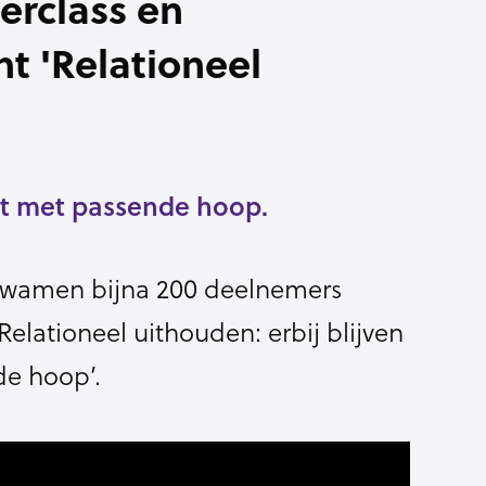
erclass en
t 'Relationeel
ht met passende hoop.
 kwamen bijna 200 deelnemers
lationeel uithouden: erbij blijven
e hoop’.