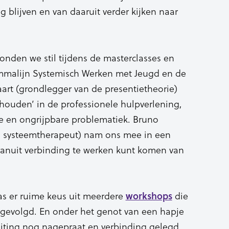
ig blijven en van daaruit verder kijken naar
onden we stil tijdens de masterclasses en
mmalijn Systemisch Werken met Jeugd en de
art (grondlegger van de presentietheorie)
thouden’ in de professionele hulpverlening,
e en ongrijpbare problematiek. Bruno
n systeemtherapeut) nam ons mee in een
vanuit verbinding te werken kunt komen van
s er ruime keus uit meerdere
die
workshops
gevolgd. En onder het genot van een hapje
uiting nog nagepraat en verbinding gelegd.