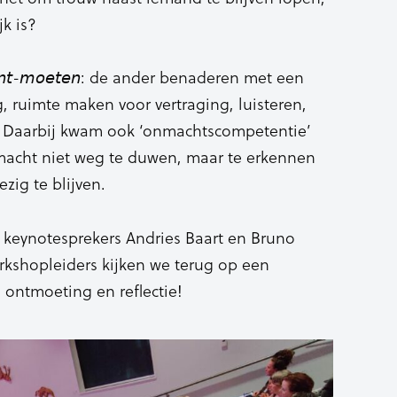
k is?
𝘵-𝘮𝘰𝘦𝘵𝘦𝘯: de ander benaderen met een
 ruimte maken voor vertraging, luisteren,
n. Daarbij kwam ook ‘onmachtscompetentie’
acht niet weg te duwen, maar te erkennen
zig te blijven.
 keynotesprekers Andries Baart en Bruno
rkshopleiders kijken we terug op een
 ontmoeting en reflectie!